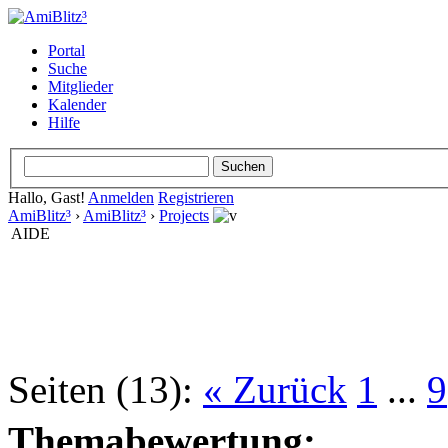
Portal
Suche
Mitglieder
Kalender
Hilfe
Hallo, Gast!
Anmelden
Registrieren
AmiBlitz³
›
AmiBlitz³
›
Projects
AIDE
Seiten (13):
« Zurück
1
...
9
Themabewertung: