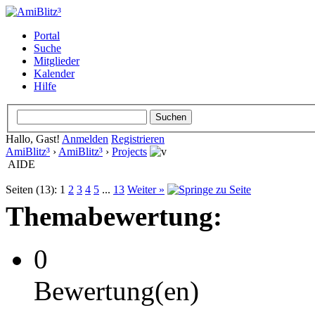
Portal
Suche
Mitglieder
Kalender
Hilfe
Hallo, Gast!
Anmelden
Registrieren
AmiBlitz³
›
AmiBlitz³
›
Projects
AIDE
Seiten (13):
1
2
3
4
5
...
13
Weiter »
Themabewertung:
0
Bewertung(en)