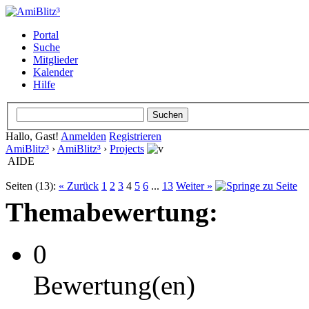
Portal
Suche
Mitglieder
Kalender
Hilfe
Hallo, Gast!
Anmelden
Registrieren
AmiBlitz³
›
AmiBlitz³
›
Projects
AIDE
Seiten (13):
« Zurück
1
2
3
4
5
6
...
13
Weiter »
Themabewertung:
0
Bewertung(en)