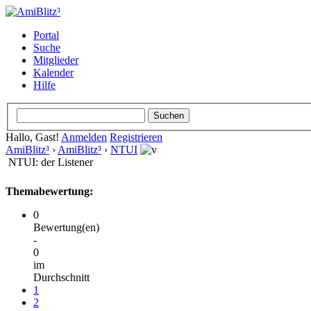
Portal
Suche
Mitglieder
Kalender
Hilfe
Hallo, Gast!
Anmelden
Registrieren
AmiBlitz³
›
AmiBlitz³
›
NTUI
NTUI: der Listener
Themabewertung:
0
Bewertung(en)
-
0
im
Durchschnitt
1
2