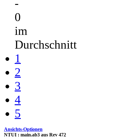
-
0
im
Durchschnitt
1
2
3
4
5
Ansichts-Optionen
NTUI : main.ab3 aus Rev 472