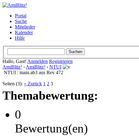
Portal
Suche
Mitglieder
Kalender
Hilfe
Hallo, Gast!
Anmelden
Registrieren
AmiBlitz³
›
AmiBlitz³
›
NTUI
NTUI : main.ab3 aus Rev 472
Seiten (3):
« Zurück
1
2
3
Themabewertung:
0
Bewertung(en)