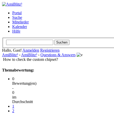
Portal
Suche
Mitglieder
Kalender
Hilfe
Hallo, Gast!
Anmelden
Registrieren
AmiBlitz³
›
AmiBlitz³
›
Questions & Answers
How to check the custom chipset?
Themabewertung:
0
Bewertung(en)
-
0
im
Durchschnitt
1
2