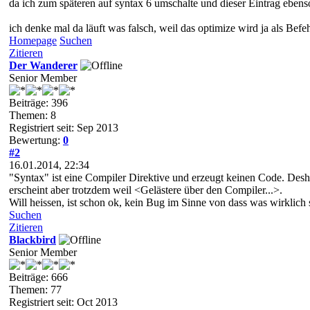
da ich zum späteren auf syntax 6 umschalte und dieser Eintrag ebenso
ich denke mal da läuft was falsch, weil das optimize wird ja als Befeh
Homepage
Suchen
Zitieren
Der Wanderer
Senior Member
Beiträge: 396
Themen: 8
Registriert seit: Sep 2013
Bewertung:
0
#2
16.01.2014, 22:34
"Syntax" ist eine Compiler Direktive und erzeugt keinen Code. Deshal
erscheint aber trotzdem weil <Gelästere über den Compiler...>.
Will heissen, ist schon ok, kein Bug im Sinne von dass was wirklich s
Suchen
Zitieren
Blackbird
Senior Member
Beiträge: 666
Themen: 77
Registriert seit: Oct 2013