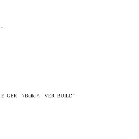
D"}
_DATE_GER__) Build \\__VER_BUILD"}