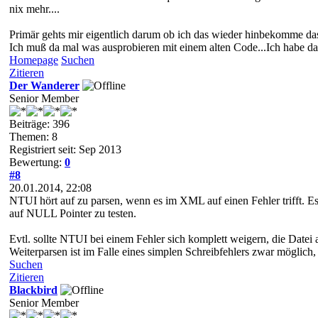
nix mehr....
Primär gehts mir eigentlich darum ob ich das wieder hinbekomme das 
Ich muß da mal was ausprobieren mit einem alten Code...Ich habe da 
Homepage
Suchen
Zitieren
Der Wanderer
Senior Member
Beiträge: 396
Themen: 8
Registriert seit: Sep 2013
Bewertung:
0
#8
20.01.2014, 22:08
NTUI hört auf zu parsen, wenn es im XML auf einen Fehler trifft. Es
auf NULL Pointer zu testen.
Evtl. sollte NTUI bei einem Fehler sich komplett weigern, die Dat
Weiterparsen ist im Falle eines simplen Schreibfehlers zwar möglic
Suchen
Zitieren
Blackbird
Senior Member