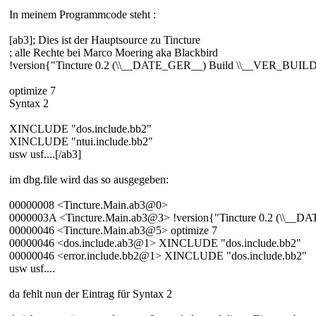
In meinem Programmcode steht :
[ab3]; Dies ist der Hauptsource zu Tincture
; alle Rechte bei Marco Moering aka Blackbird
!version{"Tincture 0.2 (\\__DATE_GER__) Build \\__VER_BUIL
optimize 7
Syntax 2
XINCLUDE "dos.include.bb2"
XINCLUDE "ntui.include.bb2"
usw usf....[/ab3]
im dbg.file wird das so ausgegeben:
00000008 <Tincture.Main.ab3@0>
0000003A <Tincture.Main.ab3@3> !version{"Tincture 0.2 (\\_
00000046 <Tincture.Main.ab3@5> optimize 7
00000046 <dos.include.ab3@1> XINCLUDE "dos.include.bb2"
00000046 <error.include.bb2@1> XINCLUDE "dos.include.bb2"
usw usf....
da fehlt nun der Eintrag für Syntax 2