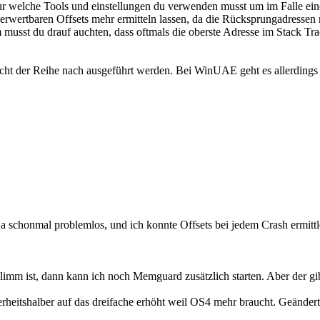
ur welche Tools und einstellungen du verwenden musst um im Falle eines
 verwertbaren Offsets mehr ermitteln lassen, da die Rücksprungadressen
 musst du drauf auchten, dass oftmals die oberste Adresse im Stack Trace
 nicht der Reihe nach ausgeführt werden. Bei WinUAE geht es allerdings 
t ja schonmal problemlos, und ich konnte Offsets bei jedem Crash ermit
imm ist, dann kann ich noch Memguard zusätzlich starten. Aber der gi
heitshalber auf das dreifache erhöht weil OS4 mehr braucht. Geändert 