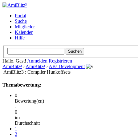
Portal
Suche
Mitglieder
Kalender
Hilfe
Hallo, Gast!
Anmelden
Registrieren
AmiBlitz³
›
AmiBlitz³
›
AB³ Development
AmiBlitz3 : Compiler Hunkoffsets
Themabewertung:
0
Bewertung(en)
-
0
im
Durchschnitt
1
2