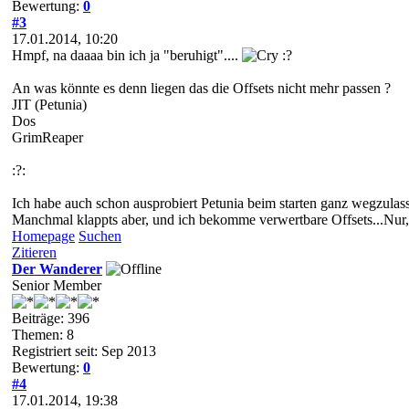
Bewertung:
0
#3
17.01.2014, 10:20
Hmpf, na daaaa bin ich ja "beruhigt"....
:?
An was könnte es denn liegen das die Offsets nicht mehr passen ?
JIT (Petunia)
Dos
GrimReaper
:?:
Ich habe auch schon ausprobiert Petunia beim starten ganz wegzulass
Manchmal klappts aber, und ich bekomme verwertbare Offsets...Nur, 
Homepage
Suchen
Zitieren
Der Wanderer
Senior Member
Beiträge: 396
Themen: 8
Registriert seit: Sep 2013
Bewertung:
0
#4
17.01.2014, 19:38