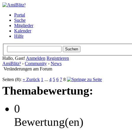
Portal
Suche
Mitglieder
Kalender
Hilfe
Hallo, Gast!
Anmelden
Registrieren
AmiBlitz³
›
Community
›
News
Veränderungen am Forum
Seiten (8):
« Zurück
1
...
4
5
6
7
8
Themabewertung:
0
Bewertung(en)