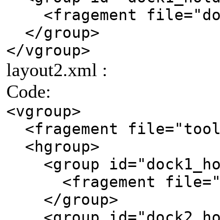
<fragement file="doc
</group>
</vgroup>
layout2.xml :
Code:
<vgroup>
<fragement file="tool
<hgroup>
<group id="dock1_ho
<fragement file="do
</group>
<group id="dock2_ho