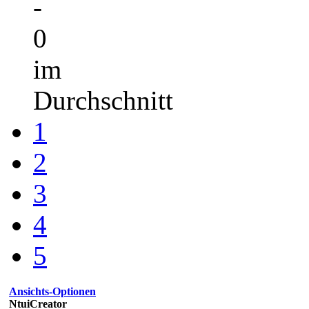
-
0
im
Durchschnitt
1
2
3
4
5
Ansichts-Optionen
NtuiCreator