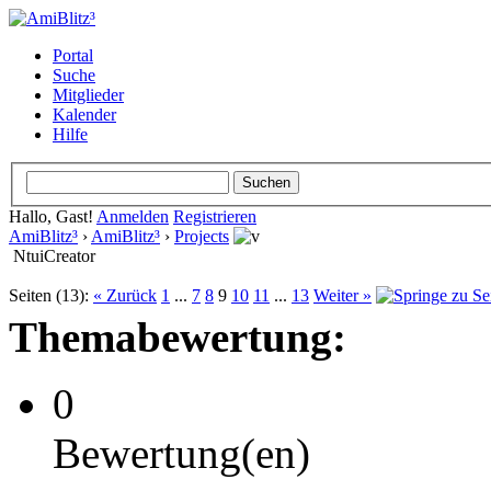
Portal
Suche
Mitglieder
Kalender
Hilfe
Hallo, Gast!
Anmelden
Registrieren
AmiBlitz³
›
AmiBlitz³
›
Projects
NtuiCreator
Seiten (13):
« Zurück
1
...
7
8
9
10
11
...
13
Weiter »
Themabewertung:
0
Bewertung(en)