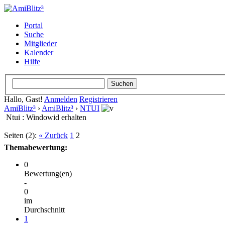
Portal
Suche
Mitglieder
Kalender
Hilfe
Hallo, Gast!
Anmelden
Registrieren
AmiBlitz³
›
AmiBlitz³
›
NTUI
Ntui : Windowid erhalten
Seiten (2):
« Zurück
1
2
Themabewertung:
0
Bewertung(en)
-
0
im
Durchschnitt
1