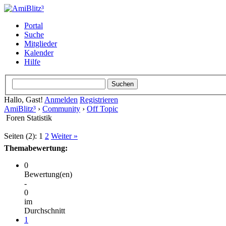
Portal
Suche
Mitglieder
Kalender
Hilfe
Hallo, Gast!
Anmelden
Registrieren
AmiBlitz³
›
Community
›
Off Topic
Foren Statistik
Seiten (2):
1
2
Weiter »
Themabewertung:
0
Bewertung(en)
-
0
im
Durchschnitt
1