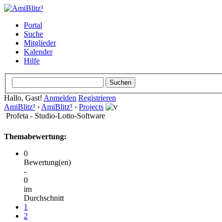
Portal
Suche
Mitglieder
Kalender
Hilfe
Hallo, Gast!
Anmelden
Registrieren
AmiBlitz³
›
AmiBlitz³
›
Projects
Profeta - Studio-Lotto-Software
Themabewertung:
0
Bewertung(en)
-
0
im
Durchschnitt
1
2