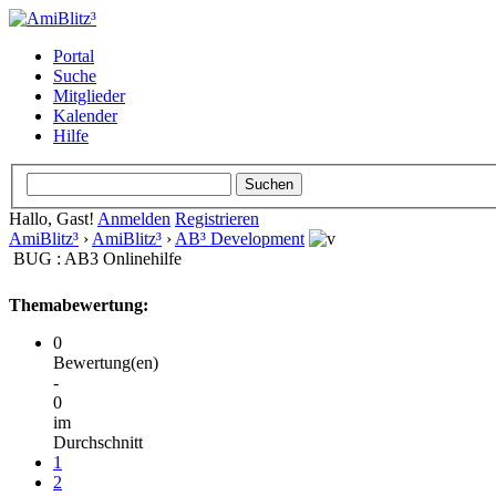
Portal
Suche
Mitglieder
Kalender
Hilfe
Hallo, Gast!
Anmelden
Registrieren
AmiBlitz³
›
AmiBlitz³
›
AB³ Development
BUG : AB3 Onlinehilfe
Themabewertung:
0
Bewertung(en)
-
0
im
Durchschnitt
1
2