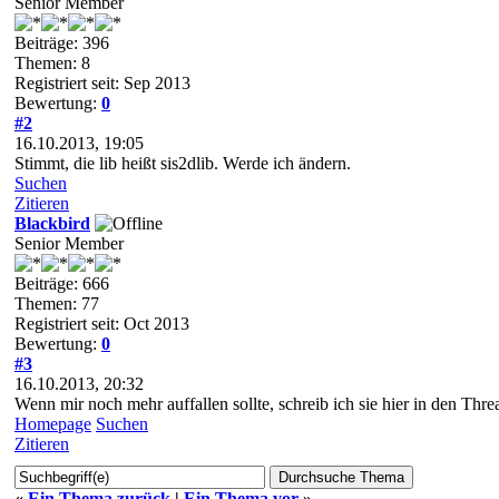
Senior Member
Beiträge: 396
Themen: 8
Registriert seit: Sep 2013
Bewertung:
0
#2
16.10.2013, 19:05
Stimmt, die lib heißt sis2dlib. Werde ich ändern.
Suchen
Zitieren
Blackbird
Senior Member
Beiträge: 666
Themen: 77
Registriert seit: Oct 2013
Bewertung:
0
#3
16.10.2013, 20:32
Wenn mir noch mehr auffallen sollte, schreib ich sie hier in den Threa
Homepage
Suchen
Zitieren
«
Ein Thema zurück
|
Ein Thema vor
»