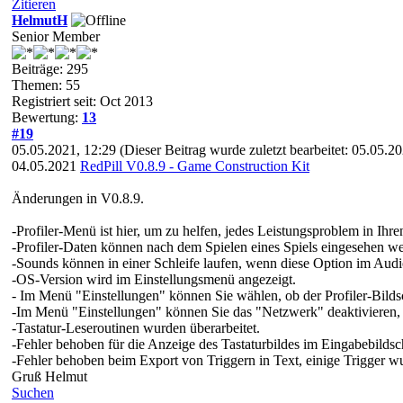
Zitieren
HelmutH
Senior Member
Beiträge: 295
Themen: 55
Registriert seit: Oct 2013
Bewertung:
13
#19
05.05.2021, 12:29
(Dieser Beitrag wurde zuletzt bearbeitet: 05.05.
04.05.2021
RedPill V0.8.9 - Game Construction Kit
Änderungen in V0.8.9.
-Profiler-Menü ist hier, um zu helfen, jedes Leistungsproblem in Ihr
-Profiler-Daten können nach dem Spielen eines Spiels eingesehen werd
-Sounds können in einer Schleife laufen, wenn diese Option im Aud
-OS-Version wird im Einstellungsmenü angezeigt.
- Im Menü "Einstellungen" können Sie wählen, ob der Profiler-Bilds
-Im Menü "Einstellungen" können Sie das "Netzwerk" deaktivieren,
-Tastatur-Leseroutinen wurden überarbeitet.
-Fehler behoben für die Anzeige des Tastaturbildes im Eingabebildsc
-Fehler behoben beim Export von Triggern in Text, einige Trigger wu
Gruß Helmut
Suchen