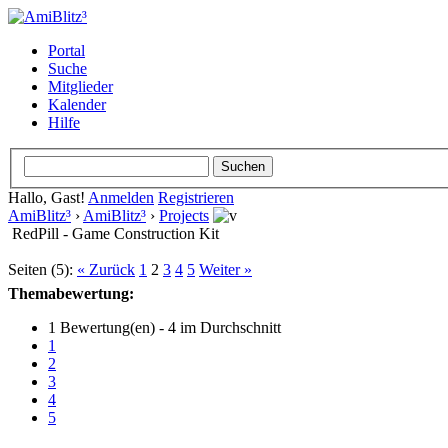
Portal
Suche
Mitglieder
Kalender
Hilfe
Hallo, Gast!
Anmelden
Registrieren
AmiBlitz³
›
AmiBlitz³
›
Projects
RedPill - Game Construction Kit
Seiten (5):
« Zurück
1
2
3
4
5
Weiter »
Themabewertung:
1 Bewertung(en) - 4 im Durchschnitt
1
2
3
4
5