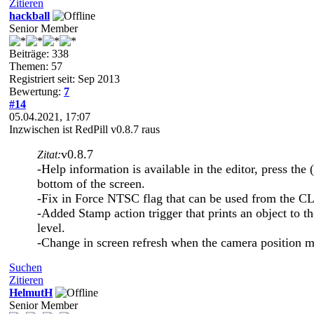
Zitieren
hackball
Senior Member
Beiträge: 338
Themen: 57
Registriert seit: Sep 2013
Bewertung:
7
#14
05.04.2021, 17:07
Inzwischen ist RedPill v0.8.7 raus
v0.8.7
Zitat:
-Help information is available in the editor, press the (
bottom of the screen.
-Fix in Force NTSC flag that can be used from the CL
-Added Stamp action trigger that prints an object to t
level.
-Change in screen refresh when the camera position m
Suchen
Zitieren
HelmutH
Senior Member