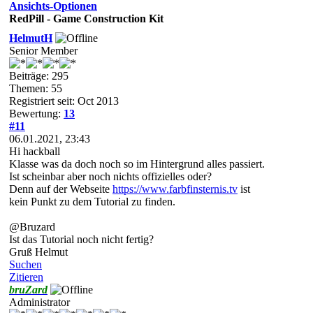
Ansichts-Optionen
RedPill - Game Construction Kit
HelmutH
Senior Member
Beiträge: 295
Themen: 55
Registriert seit: Oct 2013
Bewertung:
13
#11
06.01.2021, 23:43
Hi hackball
Klasse was da doch noch so im Hintergrund alles passiert.
Ist scheinbar aber noch nichts offizielles oder?
Denn auf der Webseite
https://www.farbfinsternis.tv
ist
kein Punkt zu dem Tutorial zu finden.
@Bruzard
Ist das Tutorial noch nicht fertig?
Gruß Helmut
Suchen
Zitieren
bruZard
Administrator