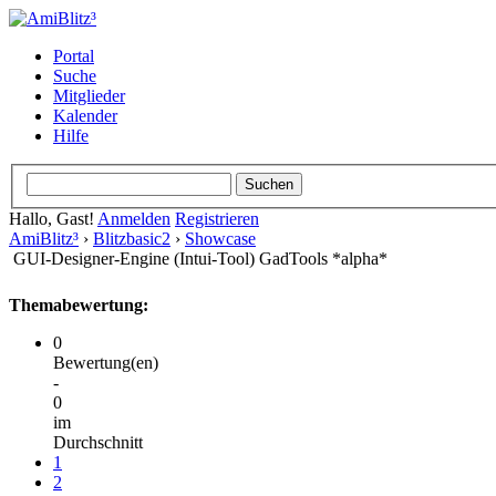
Portal
Suche
Mitglieder
Kalender
Hilfe
Hallo, Gast!
Anmelden
Registrieren
AmiBlitz³
›
Blitzbasic2
›
Showcase
GUI-Designer-Engine (Intui-Tool) GadTools *alpha*
Themabewertung:
0
Bewertung(en)
-
0
im
Durchschnitt
1
2