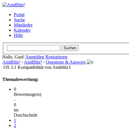
Portal
Suche
Mitglieder
Kalender
Hilfe
Hallo, Gast!
Anmelden
Registrieren
AmiBlitz³
›
AmiBlitz³
›
Questions & Answers
OS 3.1 Kompatibilität von Amiblitz3
Themabewertung:
0
Bewertung(en)
-
0
im
Durchschnitt
1
2