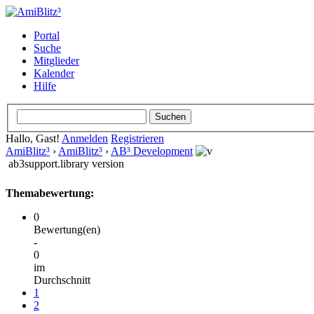
Portal
Suche
Mitglieder
Kalender
Hilfe
Hallo, Gast!
Anmelden
Registrieren
AmiBlitz³
›
AmiBlitz³
›
AB³ Development
ab3support.library version
Themabewertung:
0
Bewertung(en)
-
0
im
Durchschnitt
1
2