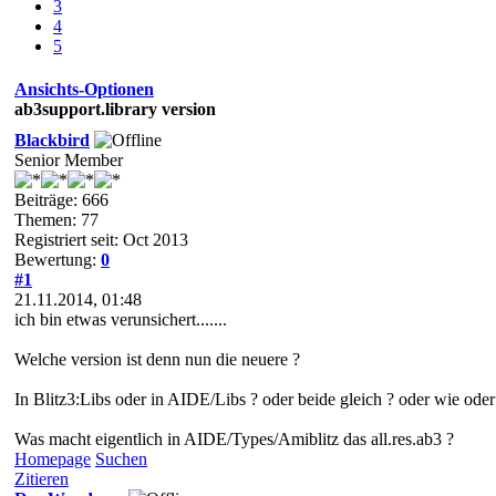
3
4
5
Ansichts-Optionen
ab3support.library version
Blackbird
Senior Member
Beiträge: 666
Themen: 77
Registriert seit: Oct 2013
Bewertung:
0
#1
21.11.2014, 01:48
ich bin etwas verunsichert.......
Welche version ist denn nun die neuere ?
In Blitz3:Libs oder in AIDE/Libs ? oder beide gleich ? oder wie ode
Was macht eigentlich in AIDE/Types/Amiblitz das all.res.ab3 ?
Homepage
Suchen
Zitieren