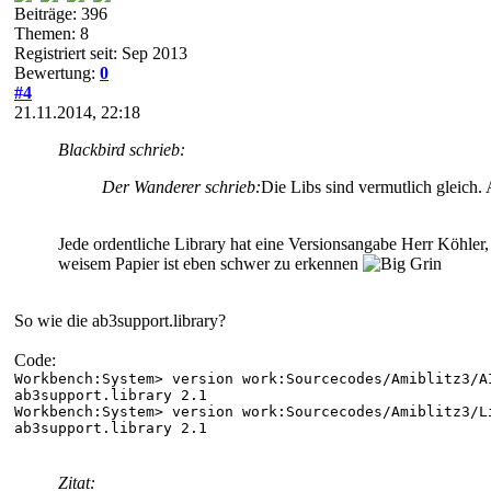
Beiträge: 396
Themen: 8
Registriert seit: Sep 2013
Bewertung:
0
#4
21.11.2014, 22:18
Blackbird schrieb:
Der Wanderer schrieb:
Die Libs sind vermutlich gleich.
Jede ordentliche Library hat eine Versionsangabe Herr Köhler, 
weisem Papier ist eben schwer zu erkennen
So wie die ab3support.library?
Code:
Workbench:System> version work:Sourcecodes/Amiblitz3/A
ab3support.library 2.1
Workbench:System> version work:Sourcecodes/Amiblit
ab3support.library 2.1
Zitat: