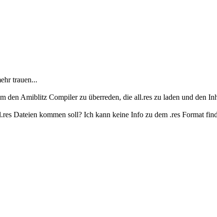
hr trauen...
E um den Amiblitz Compiler zu überreden, die all.res zu laden und den I
l.res Dateien kommen soll? Ich kann keine Info zu dem .res Format find