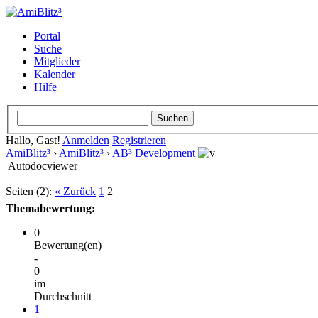
Portal
Suche
Mitglieder
Kalender
Hilfe
Hallo, Gast!
Anmelden
Registrieren
AmiBlitz³
›
AmiBlitz³
›
AB³ Development
Autodocviewer
Seiten (2):
« Zurück
1
2
Themabewertung:
0
Bewertung(en)
-
0
im
Durchschnitt
1