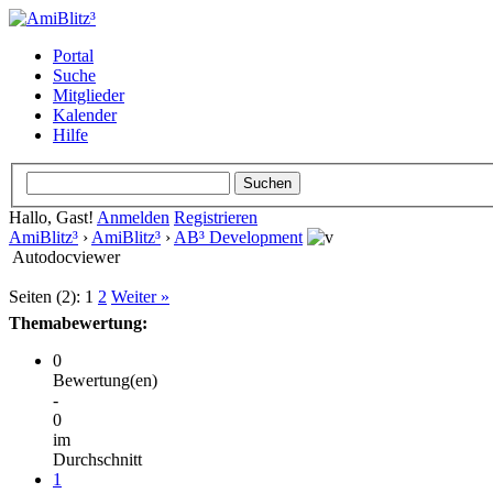
Portal
Suche
Mitglieder
Kalender
Hilfe
Hallo, Gast!
Anmelden
Registrieren
AmiBlitz³
›
AmiBlitz³
›
AB³ Development
Autodocviewer
Seiten (2):
1
2
Weiter »
Themabewertung:
0
Bewertung(en)
-
0
im
Durchschnitt
1