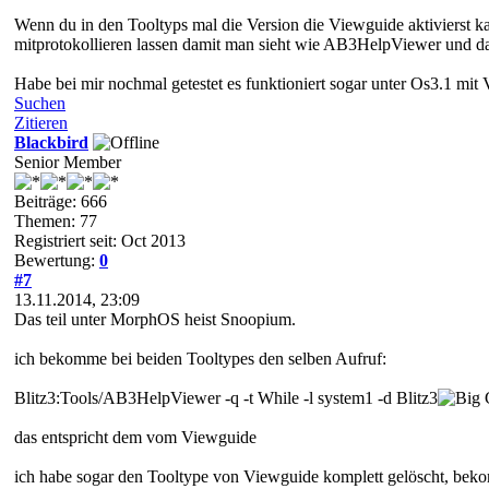
Wenn du in den Tooltyps mal die Version die Viewguide aktivierst k
mitprotokollieren lassen damit man sieht wie AB3HelpViewer und 
Habe bei mir nochmal getestet es funktioniert sogar unter Os3.1 mit 
Suchen
Zitieren
Blackbird
Senior Member
Beiträge: 666
Themen: 77
Registriert seit: Oct 2013
Bewertung:
0
#7
13.11.2014, 23:09
Das teil unter MorphOS heist Snoopium.
ich bekomme bei beiden Tooltypes den selben Aufruf:
Blitz3:Tools/AB3HelpViewer -q -t While -l system1 -d Blitz3
das entspricht dem vom Viewguide
ich habe sogar den Tooltype von Viewguide komplett gelöscht, b