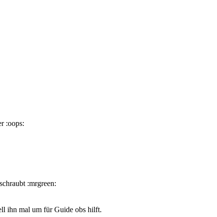
r :oops:
schraubt :mrgreen:
l ihn mal um für Guide obs hilft.