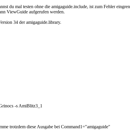
annst du mal testen ohne die amigaguide.include, ist zum Fehler eingr
dann ViewGuide aufgerufen werden.
Version 34 der amigaguide.library.
ocs -s AmiBlitz3_1
ekomme trotzdem diese Ausgabe bei Command1="amigaguide"