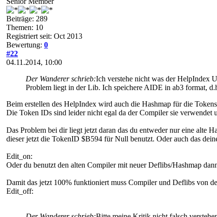
Senior Member
Beiträge: 289
Themen: 10
Registriert seit: Oct 2013
Bewertung:
0
#22
04.11.2014, 10:00
Der Wanderer schrieb:
Ich verstehe nicht was der HelpIndex U
Problem liegt in der Lib. Ich speichere AIDE in ab3 format, d.
Beim erstellen des HelpIndex wird auch die Hashmap für die Tokens(
Die Token IDs sind leider nicht egal da der Compiler sie verwendet
Das Problem bei dir liegt jetzt daran das du entweder nur eine alte
dieser jetzt die TokenID $B594 für Null benutzt. Oder auch das dei
Edit_on:
Oder du benutzt den alten Compiler mit neuer Deflibs/Hashmap da
Damit das jetzt 100% funktioniert muss Compiler und Deflibs von de
Edit_off:
Der Wanderer schrieb:
Bitte meine Kritik nicht falsch verste