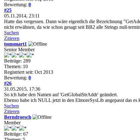
Bewertung:
0
#25
05.11.2014, 23:11
Hatte das vergessen. Dann wäre eigentlich die Bezeichnung "GetA
nicht erwähnen, da wie schon gesagt seit BB2 alle Strings null-termin
Suchen
Zitieren
tomsmart1
Senior Member
Beiträge: 289
Themen: 10
Registriert seit: Oct 2013
Bewertung:
0
#26
31.05.2015, 17:36
So ich habe den Namen auf 'GetGlobalStrAddr' geändert.
Ebenso habe ich NULL jetzt in den ElmoreSysLib angepasst das es ke
Suchen
Zitieren
Berndroesch
Member
Beiträge: 67
Themen: 5