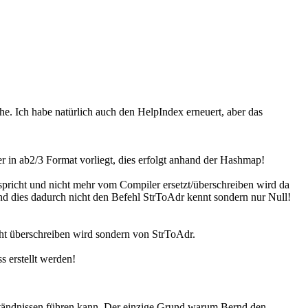
he. Ich habe natürlich auch den HelpIndex erneuert, aber das
r in ab2/3 Format vorliegt, dies erfolgt anhand der Hashmap!
tspricht und nicht mehr vom Compiler ersetzt/überschreiben wird da
und dies dadurch nicht den Befehl StrToAdr kennt sondern nur Null!
t überschreiben wird sondern von StrToAdr.
 erstellt werden!
verständnissen führen kann. Der einzige Grund warum Bernd den