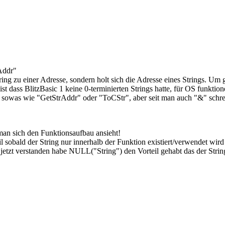
oAddr"
ing zu einer Adresse, sondern holt sich die Adresse eines Strings. Um g
st dass BlitzBasic 1 keine 0-terminierten Strings hatte, für OS funktio
e sowas wie "GetStrAddr" oder "ToCStr", aber seit man auch "&" schre
n sich den Funktionsaufbau ansieht!
 sobald der String nur innerhalb der Funktion existiert/verwendet wird 
etzt verstanden habe NULL("String") den Vorteil gehabt das der String 