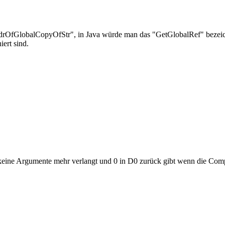
ddrOfGlobalCopyOfStr", in Java würde man das "GetGlobalRef" bezeic
iert sind.
ine Argumente mehr verlangt und 0 in D0 zurück gibt wenn die Compile