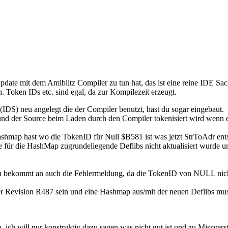
pdate mit dem Amiblitz Compiler zu tun hat, das ist eine reine IDE Sac
h. Token IDs etc. sind egal, da zur Kompilezeit erzeugt.
IDS) neu angelegt die der Compiler benutzt, hast du sogar eingebaut.
 und der Source beim Laden durch den Compiler tokenisiert wird wenn e
 Hashmap hast wo die TokenID für Null $B581 ist was jetzt StrToAdr en
ne für die HashMap zugrundeliegende Deflibs nicht aktualisiert wurde 
nn bekommt an auch die Fehlermeldung, da die TokenID von NULL nich
r Revision R487 sein und eine Hashmap aus/mit der neuen Deflibs muss
hen, ich will nur konstruktiv dazu sagen was nicht gut ist und zu Miss