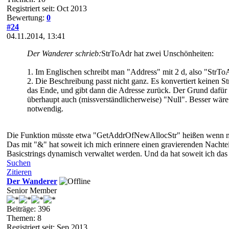
Registriert seit: Oct 2013
Bewertung:
0
#24
04.11.2014, 13:41
Der Wanderer schrieb:
StrToAdr hat zwei Unschönheiten:
1. Im Englischen schreibt man "Address" mit 2 d, also "StrT
2. Die Beschreibung passt nicht ganz. Es konvertiert keinen Str
das Ende, und gibt dann die Adresse zurück. Der Grund dafür i
überhaupt auch (missverständlicherweise) "Null". Besser wär
notwendig.
Die Funktion müsste etwa "GetAddrOfNewAllocStr" heißen wenn ma
Das mit "&" hat soweit ich mich erinnere einen gravierenden Nachteil
Basicstrings dynamisch verwaltet werden. Und da hat soweit ich das j
Suchen
Zitieren
Der Wanderer
Senior Member
Beiträge: 396
Themen: 8
Registriert seit: Sep 2013