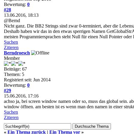
Bewertung:
0
#28
13.06.2016, 18:13
@Bernd
Nicht ganz. Die BB2 Strings sind zwar 0-terminiert, aber die Lebens
Deshalb haben wir das in den etwas sperrigen Namen GetGlobalStrAddr
meisten Programmiersprachen steht Null für einen Null Pointer oder l
Suchen
Zitieren
Berndroesch
Member
Beiträge: 67
Themen: 5
Registriert seit: Jun 2014
Bewertung:
0
#29
15.06.2016, 17:16
achso ja, bei screen window namen oder so, muss das global sein. a
window öffnen. am besten ist es wenn man den namen in einer strukt
Suchen
Zitieren
«
Ein Thema zurück
|
Ein Thema vor
»