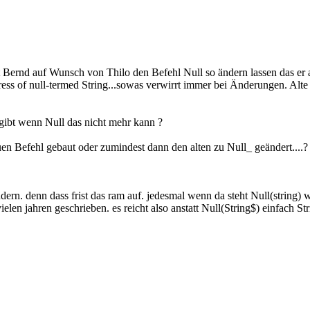
 Bernd auf Wunsch von Thilo den Befehl Null so ändern lassen das er a
dress of null-termed String...sowas verwirrt immer bei Änderungen. Alte 
sgibt wenn Null das nicht mehr kann ?
uen Befehl gebaut oder zumindest dann den alten zu Null_ geändert....?
rn. denn dass frist das ram auf. jedesmal wenn da steht Null(string) wi
 vielen jahren geschrieben. es reicht also anstatt Null(String$) einfach S