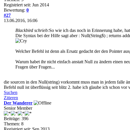
Registriert seit: Jun 2014
Bewertung:
0
#27
13.06.2016, 16:06
Blackbird schrieb:
So wie ich das noch in Erinnerung habe, hat
Die Syntax bei der Hilfe sagt aber : Null(String$) ; returns ad
Welcher Befehl ist denn als Ersatz gedacht der den Pointer au
Warum habet ihr nicht einfach anstatt Null zu ändern einen ne
Fragen über Fragen...
die sourcen in den Null(string) vorkommt muss man in jedem falle ände
Befehl null ist überflüssig seit blitz 2. habe ich glaube ich schon vor
Suchen
Zitieren
Der Wanderer
Senior Member
Beiträge: 396
Themen: 8
Registriert seit: Sep 2013