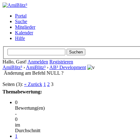
Portal
Suche
Mitglieder
Kalender
Hilfe
Hallo, Gast!
Anmelden
Registrieren
AmiBlitz³
›
AmiBlitz³
›
AB³ Development
Änderung am Befehl NULL ?
Seiten (3):
« Zurück
1
2
3
Themabewertung:
0
Bewertung(en)
-
0
im
Durchschnitt
1