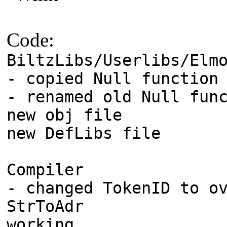
Code:
BiltzLibs/Userlibs/Elm
- copied Null function
- renamed old Null fun
new obj file
new DefLibs file
Compiler
- changed TokenID to o
StrToAdr
working