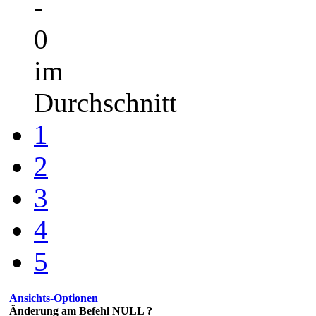
-
0
im
Durchschnitt
1
2
3
4
5
Ansichts-Optionen
Änderung am Befehl NULL ?