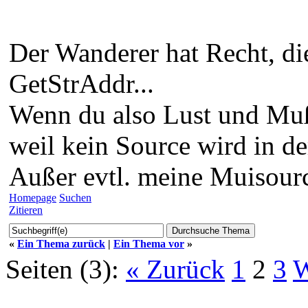
Der Wanderer hat Recht, di
GetStrAddr...
Wenn du also Lust und Muß
weil kein Source wird in d
Außer evtl. meine Muisource
Homepage
Suchen
Zitieren
«
Ein Thema zurück
|
Ein Thema vor
»
Seiten (3):
« Zurück
1
2
3
W