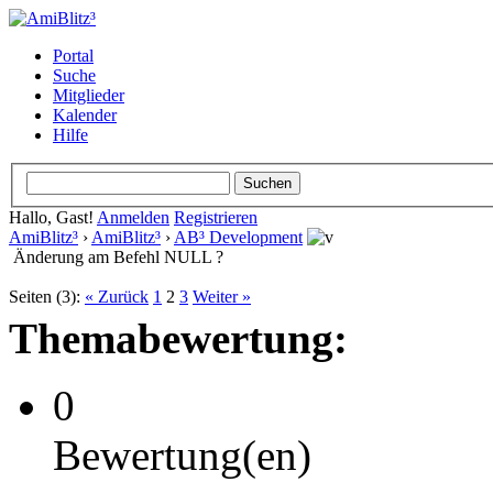
Portal
Suche
Mitglieder
Kalender
Hilfe
Hallo, Gast!
Anmelden
Registrieren
AmiBlitz³
›
AmiBlitz³
›
AB³ Development
Änderung am Befehl NULL ?
Seiten (3):
« Zurück
1
2
3
Weiter »
Themabewertung:
0
Bewertung(en)