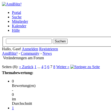
Portal
Suche
Mitglieder
Kalender
Hilfe
Hallo, Gast!
Anmelden
Registrieren
AmiBlitz³
›
Community
›
News
Veränderungen am Forum
Seiten (8):
« Zurück
1
...
4
5
6
7
8
Weiter »
Themabewertung:
0
Bewertung(en)
-
0
im
Durchschnitt
1