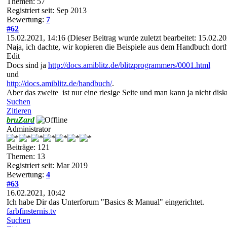
Themen: 57
Registriert seit: Sep 2013
Bewertung:
7
#62
15.02.2021, 14:16
(Dieser Beitrag wurde zuletzt bearbeitet: 15.02.
Naja, ich dachte, wir kopieren die Beispiele aus dem Handbuch dorthi
Edit
Docs sind ja
http://docs.amiblitz.de/blitzprogrammers/0001.html
und
http://docs.amiblitz.de/handbuch/
.
Aber das zweite ist nur eine riesige Seite und man kann ja nicht dis
Suchen
Zitieren
bruZard
Administrator
Beiträge: 121
Themen: 13
Registriert seit: Mar 2019
Bewertung:
4
#63
16.02.2021, 10:42
Ich habe Dir das Unterforum "Basics & Manual" eingerichtet.
farbfinsternis.tv
Suchen