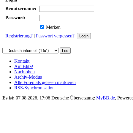
Benutzername:
Passwort:
Merken
Registrierung?
|
Passwort vergessen?
Kontakt
AmiBlitz³
Nach oben
Archiv-Modus
Alle Foren als gelesen markieren
RSS-Synchronisation
Es ist:
07.08.2026, 17:06
Deutsche Übersetzung:
MyBB.de
, Powere