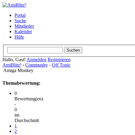
Portal
Suche
Mitglieder
Kalender
Hilfe
Hallo, Gast!
Anmelden
Registrieren
AmiBlitz³
›
Community
›
Off Topic
Amiga Monkey
Themabewertung:
0
Bewertung(en)
-
0
im
Durchschnitt
1
2