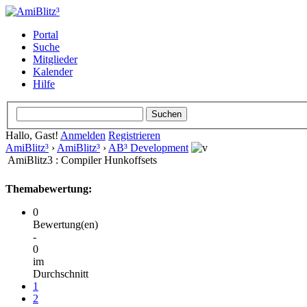
Portal
Suche
Mitglieder
Kalender
Hilfe
Hallo, Gast!
Anmelden
Registrieren
AmiBlitz³
›
AmiBlitz³
›
AB³ Development
AmiBlitz3 : Compiler Hunkoffsets
Themabewertung:
0
Bewertung(en)
-
0
im
Durchschnitt
1
2