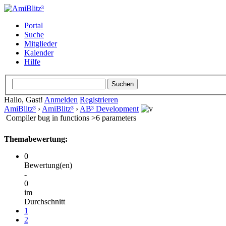
Portal
Suche
Mitglieder
Kalender
Hilfe
Hallo, Gast!
Anmelden
Registrieren
AmiBlitz³
›
AmiBlitz³
›
AB³ Development
Compiler bug in functions >6 parameters
Themabewertung:
0
Bewertung(en)
-
0
im
Durchschnitt
1
2