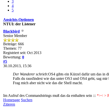
3
4
5
Ansichts-Optionen
NTUI: der Listener
Blackbird
Senior Member
Beiträge: 666
Themen: 77
Registriert seit: Oct 2013
Bewertung:
0
#5
30.10.2013, 15:36
Der Wanderer schrieb:
OS4 gibts ein Kürzel dafür um das in di
Falls du rausfindest wie das unter OS3 und OS4 geht, sag mir be
Frag mich aber nicht wie das die Shell macht.
Im Aufruf des Commandstrings muß das da enthalten sein :::
*>< > 
Homepage
Suchen
Zitieren