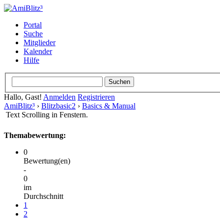
Portal
Suche
Mitglieder
Kalender
Hilfe
Hallo, Gast!
Anmelden
Registrieren
AmiBlitz³
›
Blitzbasic2
›
Basics & Manual
Text Scrolling in Fenstern.
Themabewertung:
0
Bewertung(en)
-
0
im
Durchschnitt
1
2