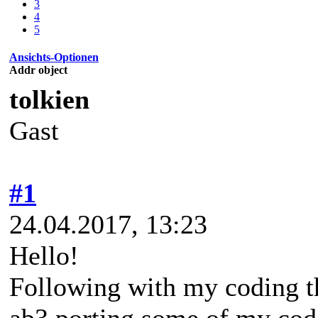
3
4
5
Ansichts-Optionen
Addr object
tolkien
Gast
#1
24.04.2017, 13:23
Hello!
Following with my coding t
ab3 porting some of my cod