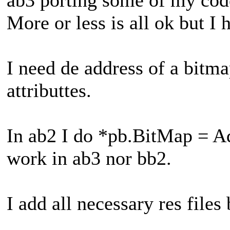
More or less is all ok but I 
I need de address of a bitma
attributtes.
In ab2 I do *pb.BitMap = Ad
work in ab3 nor bb2.
I add all necessary res files