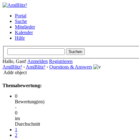
Portal
Suche
Mitglieder
Kalender
Hilfe
Hallo, Gast!
Anmelden
Registrieren
AmiBlitz³
›
AmiBlitz³
›
Questions & Answers
Addr object
Themabewertung:
0
Bewertung(en)
-
0
im
Durchschnitt
1
2