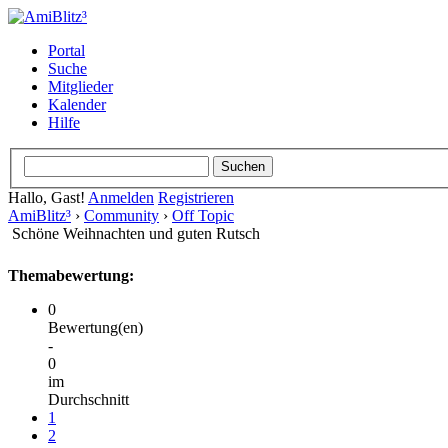
Portal
Suche
Mitglieder
Kalender
Hilfe
Hallo, Gast!
Anmelden
Registrieren
AmiBlitz³
›
Community
›
Off Topic
Schöne Weihnachten und guten Rutsch
Themabewertung:
0
Bewertung(en)
-
0
im
Durchschnitt
1
2