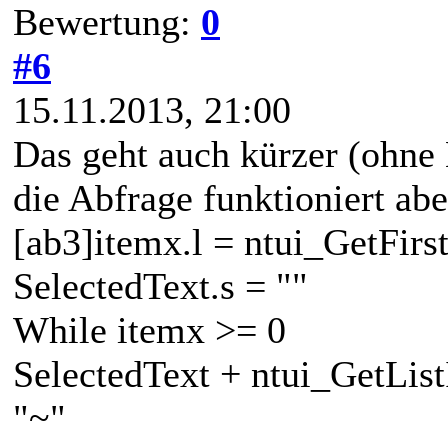
Bewertung:
0
#6
15.11.2013, 21:00
Das geht auch kürzer (ohne
die Abfrage funktioniert abe
[ab3]itemx.l = ntui_GetFir
SelectedText.s = ""
While itemx >= 0
SelectedText + ntui_GetLis
"~"