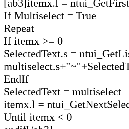
[ab3]itemx.l = ntui_GetFir
If Multiselect = True
Repeat
If itemx >= 0
SelectedText.s = ntui_GetL
multiselect.s+"~"+Selected
EndIf
SelectedText = multiselect
itemx.l = ntui_GetNextSel
Until itemx < 0