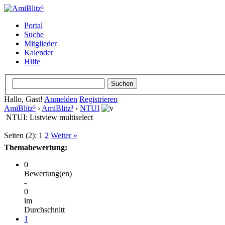
Portal
Suche
Mitglieder
Kalender
Hilfe
Hallo, Gast!
Anmelden
Registrieren
AmiBlitz³
›
AmiBlitz³
›
NTUI
NTUI: Listview multiselect
Seiten (2):
1
2
Weiter »
Themabewertung:
0
Bewertung(en)
-
0
im
Durchschnitt
1