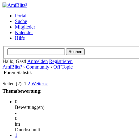
Portal
Suche
Mitglieder
Kalender
Hilfe
Hallo, Gast!
Anmelden
Registrieren
AmiBlitz³
›
Community
›
Off Topic
Foren Statistik
Seiten (2):
1
2
Weiter »
Themabewertung:
0
Bewertung(en)
-
0
im
Durchschnitt
1