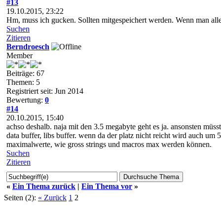
#13
19.10.2015, 23:22
Hm, muss ich gucken. Sollten mitgespeichert werden. Wenn man aller
Suchen
Zitieren
Berndroesch
Member
Beiträge: 67
Themen: 5
Registriert seit: Jun 2014
Bewertung:
0
#14
20.10.2015, 15:40
achso deshalb. naja mit den 3.5 megabyte geht es ja. ansonsten müsst
data buffer, libs buffer. wenn da der platz nicht reicht wird auch u
maximalwerte, wie gross strings und macros max werden können.
Suchen
Zitieren
«
Ein Thema zurück
|
Ein Thema vor
»
Seiten (2):
« Zurück
1
2