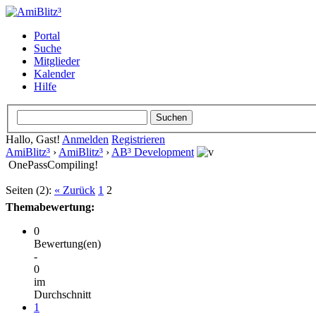
Portal
Suche
Mitglieder
Kalender
Hilfe
Hallo, Gast!
Anmelden
Registrieren
AmiBlitz³
›
AmiBlitz³
›
AB³ Development
OnePassCompiling!
Seiten (2):
« Zurück
1
2
Themabewertung:
0
Bewertung(en)
-
0
im
Durchschnitt
1