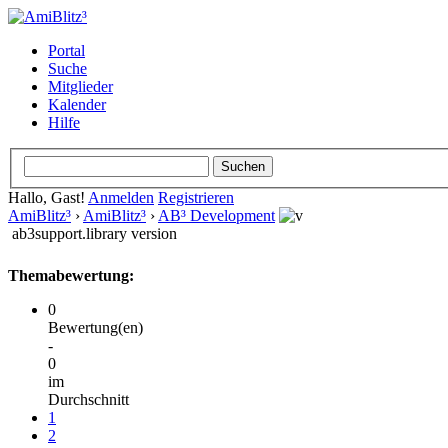
Portal
Suche
Mitglieder
Kalender
Hilfe
Hallo, Gast!
Anmelden
Registrieren
AmiBlitz³
›
AmiBlitz³
›
AB³ Development
ab3support.library version
Themabewertung:
0
Bewertung(en)
-
0
im
Durchschnitt
1
2