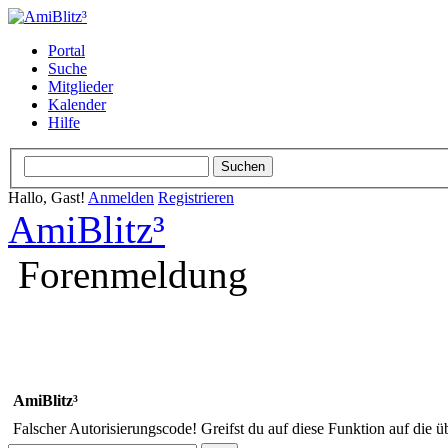
Portal
Suche
Mitglieder
Kalender
Hilfe
Hallo, Gast!
Anmelden
Registrieren
AmiBlitz³
Forenmeldung
AmiBlitz³
Falscher Autorisierungscode! Greifst du auf diese Funktion auf die ü