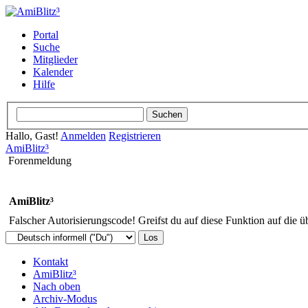
Portal
Suche
Mitglieder
Kalender
Hilfe
Hallo, Gast!
Anmelden
Registrieren
AmiBlitz³
Forenmeldung
AmiBlitz³
Falscher Autorisierungscode! Greifst du auf diese Funktion auf die ü
Kontakt
AmiBlitz³
Nach oben
Archiv-Modus