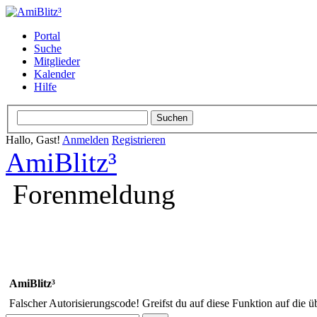
Portal
Suche
Mitglieder
Kalender
Hilfe
Hallo, Gast!
Anmelden
Registrieren
AmiBlitz³
Forenmeldung
AmiBlitz³
Falscher Autorisierungscode! Greifst du auf diese Funktion auf die ü