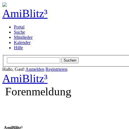
Portal
Suche
Mitglieder
Kalender
Hilfe
Hallo, Gast!
Anmelden
Registrieren
AmiBlitz³
Forenmeldung
AmiBlitz³