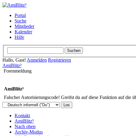
Portal
Suche
Mitglieder
Kalender
Hilfe
Hallo, Gast!
Anmelden
Registrieren
AmiBlitz³
Forenmeldung
AmiBlitz³
Falscher Autorisierungscode! Greifst du auf diese Funktion auf die ü
Kontakt
AmiBlitz³
Nach oben
Archiv-Modus