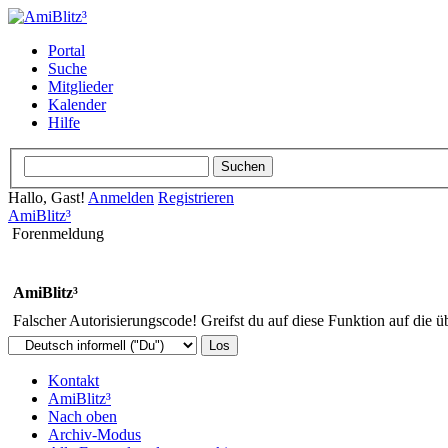
Portal
Suche
Mitglieder
Kalender
Hilfe
Hallo, Gast!
Anmelden
Registrieren
AmiBlitz³
Forenmeldung
AmiBlitz³
Falscher Autorisierungscode! Greifst du auf diese Funktion auf die ü
Kontakt
AmiBlitz³
Nach oben
Archiv-Modus