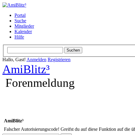
Portal
Suche
Mitglieder
Kalender
Hilfe
Hallo, Gast!
Anmelden
Registrieren
AmiBlitz³
Forenmeldung
AmiBlitz³
Falscher Autorisierungscode! Greifst du auf diese Funktion auf die ü