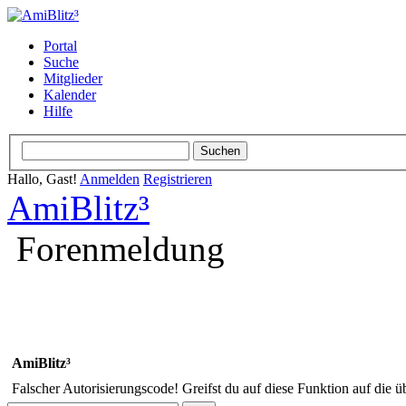
Portal
Suche
Mitglieder
Kalender
Hilfe
Hallo, Gast!
Anmelden
Registrieren
AmiBlitz³
Forenmeldung
AmiBlitz³
Falscher Autorisierungscode! Greifst du auf diese Funktion auf die ü