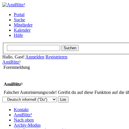
Portal
Suche
Mitglieder
Kalender
Hilfe
Hallo, Gast!
Anmelden
Registrieren
AmiBlitz³
Forenmeldung
AmiBlitz³
Falscher Autorisierungscode! Greifst du auf diese Funktion auf die ü
Kontakt
AmiBlitz³
Nach oben
Archiv-Modus