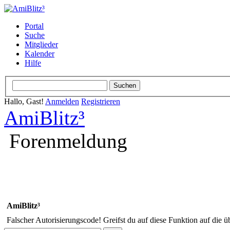
Portal
Suche
Mitglieder
Kalender
Hilfe
Hallo, Gast!
Anmelden
Registrieren
AmiBlitz³
Forenmeldung
AmiBlitz³
Falscher Autorisierungscode! Greifst du auf diese Funktion auf die ü