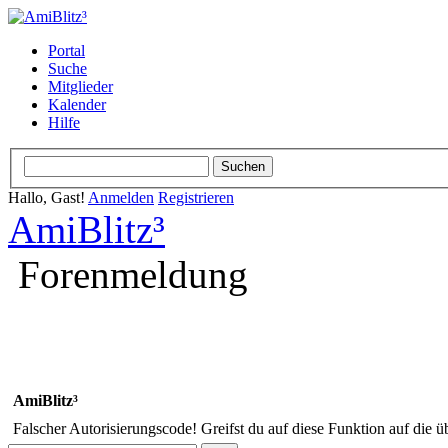
Portal
Suche
Mitglieder
Kalender
Hilfe
Hallo, Gast!
Anmelden
Registrieren
AmiBlitz³
Forenmeldung
AmiBlitz³
Falscher Autorisierungscode! Greifst du auf diese Funktion auf die ü