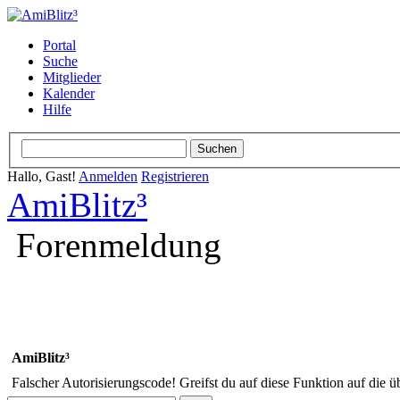
Portal
Suche
Mitglieder
Kalender
Hilfe
Hallo, Gast!
Anmelden
Registrieren
AmiBlitz³
Forenmeldung
AmiBlitz³
Falscher Autorisierungscode! Greifst du auf diese Funktion auf die ü