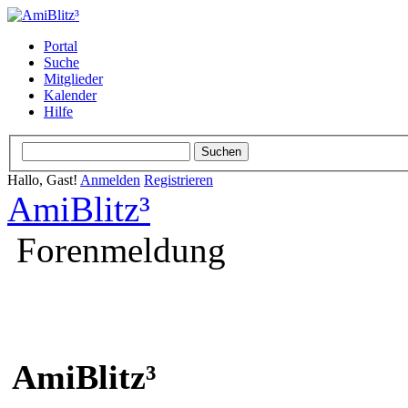
Portal
Suche
Mitglieder
Kalender
Hilfe
Hallo, Gast!
Anmelden
Registrieren
AmiBlitz³
Forenmeldung
AmiBlitz³