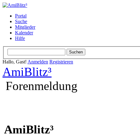
Portal
Suche
Mitglieder
Kalender
Hilfe
Hallo, Gast!
Anmelden
Registrieren
AmiBlitz³
Forenmeldung
AmiBlitz³