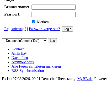
Benutzername:
Passwort:
Merken
Registrierung?
|
Passwort vergessen?
Kontakt
AmiBlitz³
Nach oben
Archiv-Modus
Alle Foren als gelesen markieren
RSS-Synchronisation
Es ist:
07.08.2026, 09:21
Deutsche Übersetzung:
MyBB.de
, Powere