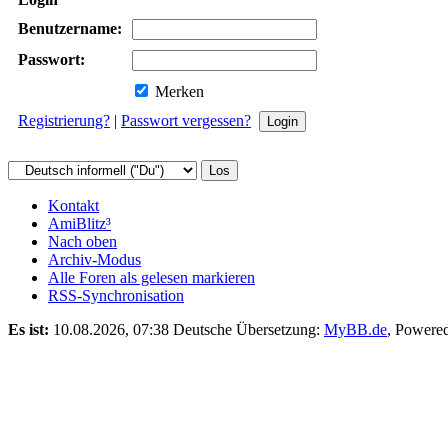
Benutzername:
Passwort:
Merken
Registrierung?
|
Passwort vergessen?
Kontakt
AmiBlitz³
Nach oben
Archiv-Modus
Alle Foren als gelesen markieren
RSS-Synchronisation
Es ist:
10.08.2026, 07:38
Deutsche Übersetzung:
MyBB.de
, Powere